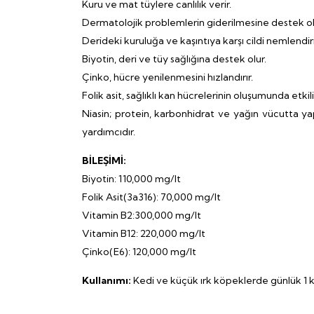
Kuru ve mat tüylere canlılık verir.
Dermatolojik problemlerin giderilmesine destek ol
Derideki kuruluğa ve kaşıntıya karşı cildi nemlendirir,
Biyotin, deri ve tüy sağlığına destek olur.
Çinko, hücre yenilenmesini hızlandırır.
Folik asit, sağlıklı kan hücrelerinin oluşumunda etkili
Niasin; protein, karbonhidrat ve yağın vücutta yap
yardımcıdır.
BİLEŞİMİ:
Biyotin: 110,000 mg/lt
Folik Asit(3a316): 70,000 mg/lt
Vitamin B2:300,000 mg/lt
Vitamin B12: 220,000 mg/lt
Çinko(E6): 120,000 mg/lt
Kullanımı:
Kedi ve küçük ırk köpeklerde günlük 1 k