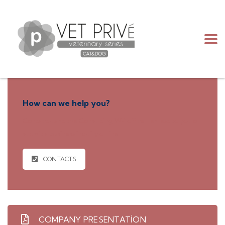
How can we help you?
Contact us at the Consulting WP office nearest to you or
submit a business inquiry online.
CONTACTS
COMPANY PRESENTATION