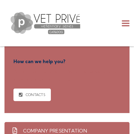
How can we help you?
Contact us at the Consulting WP office nearest to you or
submit a business inquiry online.
CONTACTS
COMPANY PRESENTATION