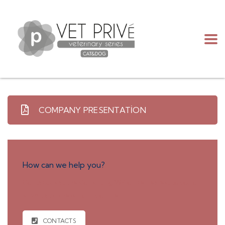
COMPANY PRESENTATION
How can we help you?
Contact us at the Consulting WP office nearest to you or
submit a business inquiry online.
CONTACTS